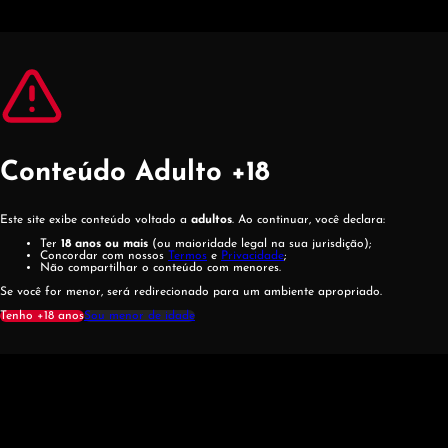
Pular para o conteúdo principal
Pular para o rodapé
Conteúdo Adulto +18
Este site exibe conteúdo voltado a
adultos
. Ao continuar, você declara:
Ter
18 anos ou mais
(ou maioridade legal na sua jurisdição);
Concordar com nossos
Termos
e
Privacidade
;
Não compartilhar o conteúdo com menores.
Se você for menor, será redirecionado para um ambiente apropriado.
Tenho +18 anos
Sou menor de idade