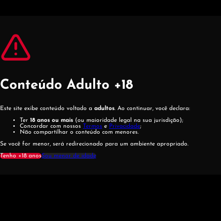
Pular para o conteúdo principal
Pular para o rodapé
Conteúdo Adulto +18
Este site exibe conteúdo voltado a
adultos
. Ao continuar, você declara:
Ter
18 anos ou mais
(ou maioridade legal na sua jurisdição);
Concordar com nossos
Termos
e
Privacidade
;
Não compartilhar o conteúdo com menores.
Se você for menor, será redirecionado para um ambiente apropriado.
Tenho +18 anos
Sou menor de idade