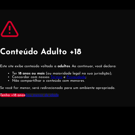
Pular para o conteúdo principal
Pular para o rodapé
Conteúdo Adulto +18
Este site exibe conteúdo voltado a
adultos
. Ao continuar, você declara:
Ter
18 anos ou mais
(ou maioridade legal na sua jurisdição);
Concordar com nossos
Termos
e
Privacidade
;
Não compartilhar o conteúdo com menores.
Se você for menor, será redirecionado para um ambiente apropriado.
Tenho +18 anos
Sou menor de idade